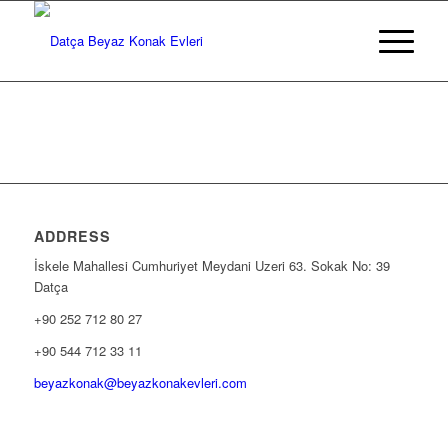
ADDRESS
İskele Mahallesi Cumhuriyet Meydani Uzeri 63. Sokak No: 39
Datça
+90 252 712 80 27
+90 544 712 33 11
beyazkonak@beyazkonakevleri.com